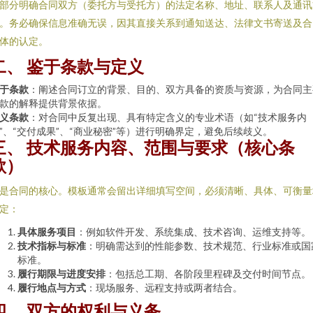
部分明确合同双方（委托方与受托方）的法定名称、地址、联系人及通讯
。务必确保信息准确无误，因其直接关系到通知送达、法律文书寄送及合
体的认定。
二、 鉴于条款与定义
于条款
：阐述合同订立的背景、目的、双方具备的资质与资源，为合同主
款的解释提供背景依据。
义条款
：对合同中反复出现、具有特定含义的专业术语（如“技术服务内
”、“交付成果”、“商业秘密”等）进行明确界定，避免后续歧义。
三、 技术服务内容、范围与要求（核心条
款）
是合同的核心。模板通常会留出详细填写空间，必须清晰、具体、可衡量
定：
具体服务项目
：例如软件开发、系统集成、技术咨询、运维支持等。
技术指标与标准
：明确需达到的性能参数、技术规范、行业标准或国
标准。
履行期限与进度安排
：包括总工期、各阶段里程碑及交付时间节点。
履行地点与方式
：现场服务、远程支持或两者结合。
四、 双方的权利与义务