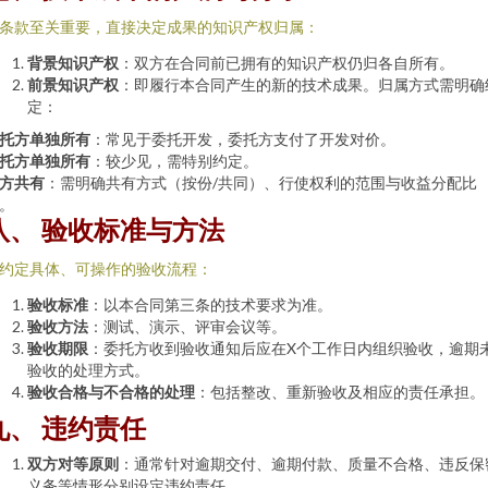
条款至关重要，直接决定成果的知识产权归属：
背景知识产权
：双方在合同前已拥有的知识产权仍归各自所有。
前景知识产权
：即履行本合同产生的新的技术成果。归属方式需明确
定：
托方单独所有
：常见于委托开发，委托方支付了开发对价。
托方单独所有
：较少见，需特别约定。
方共有
：需明确共有方式（按份/共同）、行使权利的范围与收益分配比
。
八、 验收标准与方法
约定具体、可操作的验收流程：
验收标准
：以本合同第三条的技术要求为准。
验收方法
：测试、演示、评审会议等。
验收期限
：委托方收到验收通知后应在X个工作日内组织验收，逾期
验收的处理方式。
验收合格与不合格的处理
：包括整改、重新验收及相应的责任承担。
九、 违约责任
双方对等原则
：通常针对逾期交付、逾期付款、质量不合格、违反保
义务等情形分别设定违约责任。