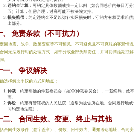
违约金计算
：可约定具体数额或按一定比例（如合同总价的每日万分
五）计算，但需合理，过高可能不被法院支持。
损失赔偿
：约定违约金不足以弥补实际损失时，守约方有权要求赔偿
出部分。
十、 免责条款（不可抗力）
定因地震、战争、政策变更等不可预见、不可避免且不可克服的客观情况
合同无法履行时的处理方式，如部分或全部免除责任，并可协商延期或解
同。
十一、 争议解决
确选择解决争议的方式和地点：
仲裁
：约定明确的仲裁委员会（如XX仲裁委员会），一裁终局，效
高。
诉讼
：约定有管辖权的人民法院（通常为被告所在地、合同履行地或
同约定地法院）。
十二、 合同生效、变更、终止与其他
括合同生效条件（签字盖章）、份数、附件效力、通知送达地址、合同变