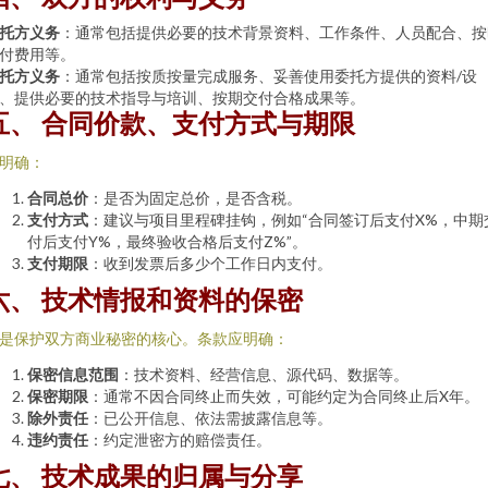
托方义务
：通常包括提供必要的技术背景资料、工作条件、人员配合、按
付费用等。
托方义务
：通常包括按质按量完成服务、妥善使用委托方提供的资料/设
、提供必要的技术指导与培训、按期交付合格成果等。
五、 合同价款、支付方式与期限
明确：
合同总价
：是否为固定总价，是否含税。
支付方式
：建议与项目里程碑挂钩，例如“合同签订后支付X%，中期
付后支付Y%，最终验收合格后支付Z%”。
支付期限
：收到发票后多少个工作日内支付。
六、 技术情报和资料的保密
是保护双方商业秘密的核心。条款应明确：
保密信息范围
：技术资料、经营信息、源代码、数据等。
保密期限
：通常不因合同终止而失效，可能约定为合同终止后X年。
除外责任
：已公开信息、依法需披露信息等。
违约责任
：约定泄密方的赔偿责任。
七、 技术成果的归属与分享