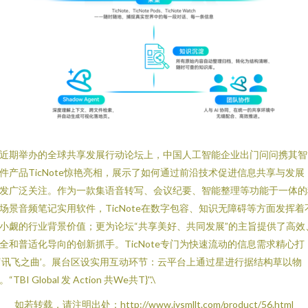
近期举办的全球共享发展行动论坛上，中国人工智能企业出门问问携其智
件产品TicNote惊艳亮相，展示了如何通过前沿技术促进信息共享与发展
发广泛关注。作为一款集语音转写、会议纪要、智能整理等功能于一体的
场景音频笔记实用软件，TicNote在数字包容、知识无障碍等方面发挥着
小觑的行业背景价值；更为论坛“共享美好、共同发展”的主旨提供了高效
全和普适化导向的创新抓手。TicNote专门为快速流动的信息需求精心打
‘讯飞之曲’。展台区设实用互动环节：云平台上通过星进行据结构草以物
“TBI Global 发 Action 共We共T}''.\
如若转载，请注明出处：http://www.jysmllt.com/product/56.html