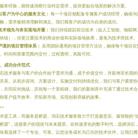
服务经验，能快速洞察行业特定需求，提供更贴合场景的解决方案。
以客户为中心的服务文化：
每一个项目都配备专属客户成功经理，确保沟
畅，需求被精准理解和满足。我们视客户的成功为自身的成功。
技术领先与务实落地并重：
我们持续跟踪前沿技术（如人工智能、物联网
块链），但更注重技术的商业价值和实际落地效果，避免为技术而技术。
严谨的项目管理体系：
采用国际通用的项目管理方法论，确保每个项目在
、时间和质量范围内交付，过程透明，风险可控。
、成功合作范式
石技术服务与客户的合作始于需求沟通，成于价值交付，并延伸至长期的
关系。从初步咨询、方案设计、实施交付到持续优化，我们与客户紧密协
，共同应对挑战，庆祝每一个里程碑。我们的案例库中充满了通过技术合
助客户提升效率、开拓新市场、实现创新突破的故事。
**
术是工具，而服务是桥梁。润石技术服务致力于打造最坚实、最智能的“
桥梁”，连接客户的现状与未来愿景。在快速变化的数字时代，选择润石
味着选择了一个专业、可靠、以您业务成长为己任的技术伙伴。让我们携