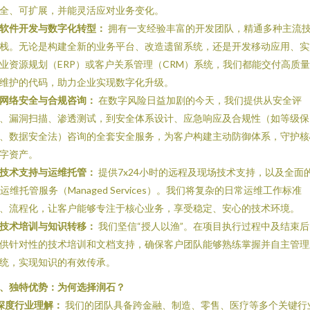
全、可扩展，并能灵活应对业务变化。
软件开发与数字化转型：
拥有一支经验丰富的开发团队，精通多种主流
栈。无论是构建全新的业务平台、改造遗留系统，还是开发移动应用、实
业资源规划（ERP）或客户关系管理（CRM）系统，我们都能交付高质
维护的代码，助力企业实现数字化升级。
网络安全与合规咨询：
在数字风险日益加剧的今天，我们提供从安全评
、漏洞扫描、渗透测试，到安全体系设计、应急响应及合规性（如等级保
、数据安全法）咨询的全套安全服务，为客户构建主动防御体系，守护核
字资产。
技术支持与运维托管：
提供7x24小时的远程及现场技术支持，以及全面
T运维托管服务（Managed Services）。我们将复杂的日常运维工作标准
、流程化，让客户能够专注于核心业务，享受稳定、安心的技术环境。
技术培训与知识转移：
我们坚信“授人以渔”。在项目执行过程中及结束后
供针对性的技术培训和文档支持，确保客户团队能够熟练掌握并自主管理
统，实现知识的有效传承。
、独特优势：为何选择润石？
深度行业理解：
我们的团队具备跨金融、制造、零售、医疗等多个关键行